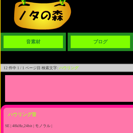
音素材
ブログ
12 件中 1 / 1 ページ目 検索文字:
ハウリング
ハウリング音
SE | 48kHz,24bit | モノラル |