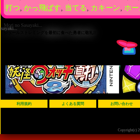
打つ
,
かっ飛ばす
,
当てる
,
カキーン
,
ホー
Mori no Sasayaki...
シュールストレミングを最初に食べた勇者に敬礼!!
利用規約
よくある質問
お問い合わせ
Copyright(c)