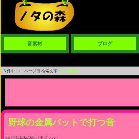
音素材
ブログ
5 件中 1 / 1 ページ目 検索文字:
かっ飛ばす
野球の金属バットで打つ音
SE | 44.1kHz,16bit | モノラル |