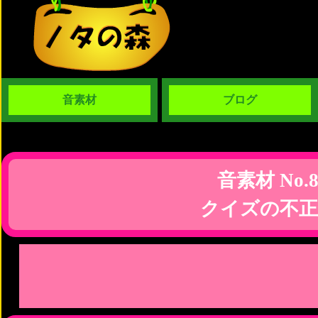
音素材
ブログ
音素材 No.8
クイズの不正