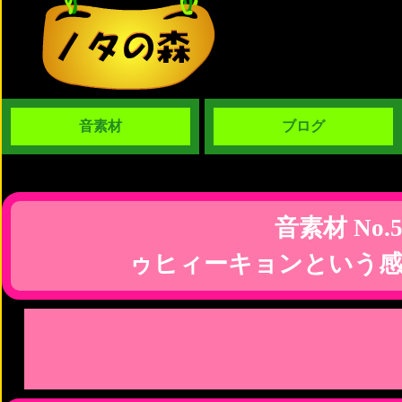
音素材
ブログ
音素材 No.5
ゥヒィーキョンという感