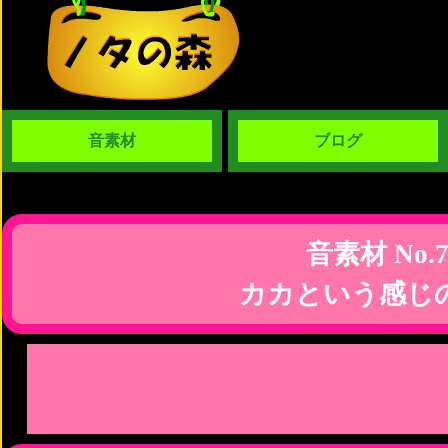
音素材
ブログ
音素材 No.7
カカという感じ