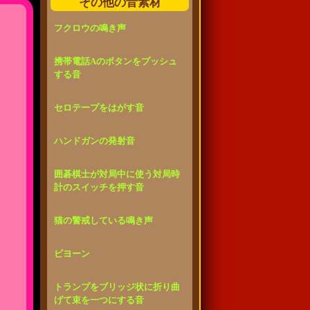
その他の音素材
フクロウの鳴き声
携帯電話Aのボタンをプッシュ
する音
セロテープをはがす音
ハンドガンの発射音
囲碁棋士が対局中に使う対局時
計のスイッチを押す音
猫の警戒している鳴き声
ビヨーン
トランプをブリッジ状に折り曲
げて束を一つにする音