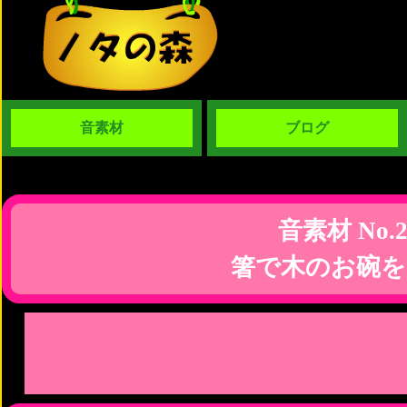
音素材
ブログ
音素材 No.2
箸で木のお碗を