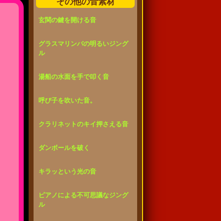
その他の音素材
玄関の鍵を開ける音
グラスマリンバの明るいジング
ル
湯船の水面を手で叩く音
呼び子を吹いた音。
クラリネットのキイ押さえる音
ダンボールを破く
キラッという光の音
ピアノによる不可思議なジング
ル