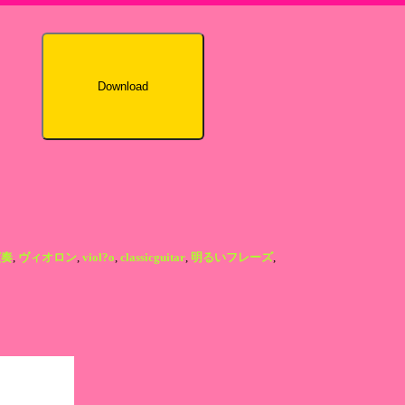
Download
演奏
,
ヴィオロン
,
viol?o
,
classicguitar
,
明るいフレーズ
,