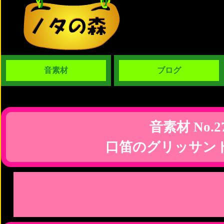
音素材
ブログ
音素材 No.2
口笛のグリッサン