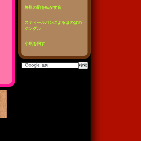
将棋の駒を転がす音
スティールパンによるほのぼの
ジングル
小瓶を回す