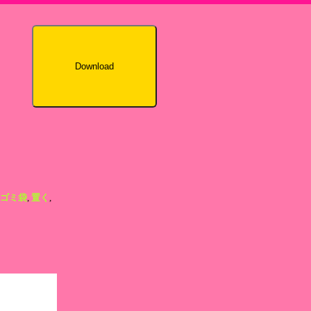
Download
ゴミ袋
,
置く
,