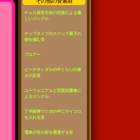
その他の音素材
チェロ高音主体の弦楽による優
しいジングル
チップタイプのスナック菓子の
袋を掴む音
ブロアー
ビーチサンダルの中くらいの速
さの足音
ユーフォニアムと弦楽四重奏に
よるジングル
丁半賭博でツボの中にサイコロ
を入れる音
電車が目の前を通過する音