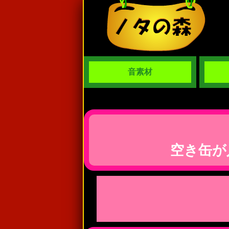
音素材
空き缶が