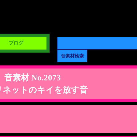
ブログ
音素材 No.2073
リネットのキイを放す音