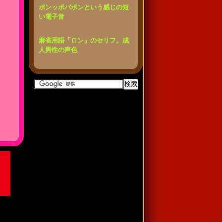
ポンッポパポンという感じの短
い電子音
麻雀用語「ロン」のセリフ。成
人男性の声色