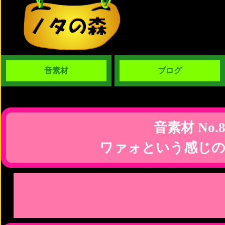
音素材
ブログ
音素材 No.8
ワァォという感じの