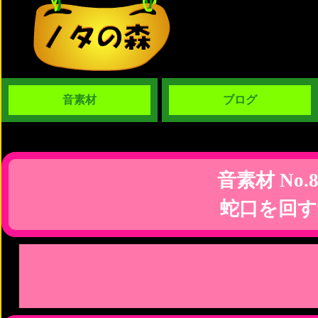
音素材
ブログ
音素材 No.8
蛇口を回す