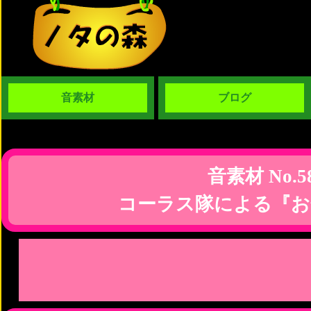
音素材
ブログ
音素材 No.5
コーラス隊による『お