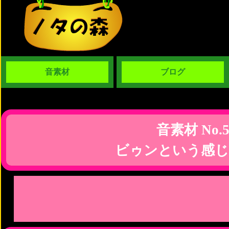
音素材
ブログ
音素材 No.5
ビゥンという感じ