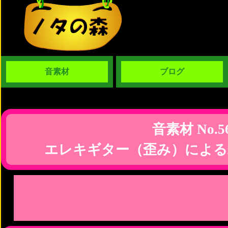
音素材
ブログ
音素材 No.5
エレキギター（歪み）による