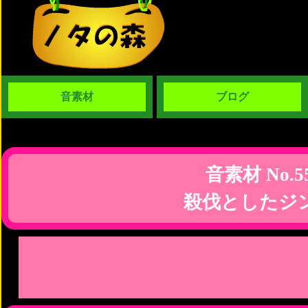
音素材
ブログ
音素材 No.5
殺伐としたジ