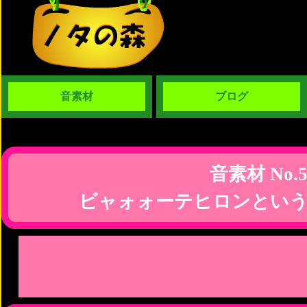
音素材
ブログ
音素材 No.5
ビャォォーテヒロンという