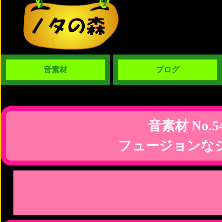
音素材
ブログ
音素材 No.5
フュージョンな