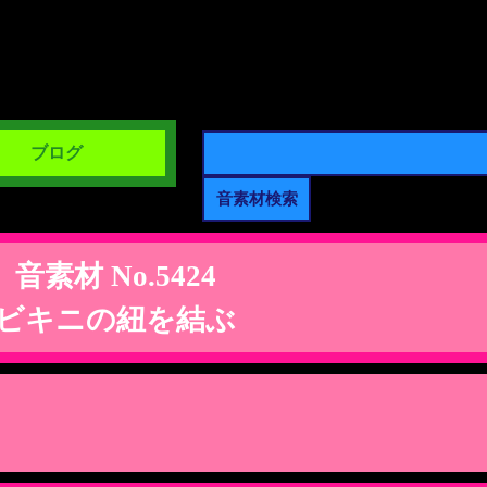
ブログ
音素材 No.5424
ビキニの紐を結ぶ