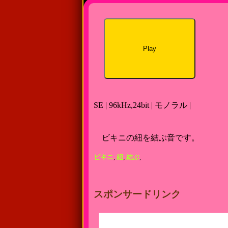
Play
SE | 96kHz,24bit | モノラル |
ビキニの紐を結ぶ音です。
ビキニ
,
紐
,
結ぶ
,
スポンサードリンク