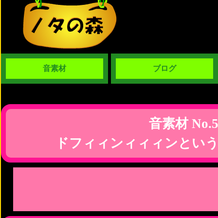
音素材
ブログ
音素材 No.5
ドフィィンィィィンという