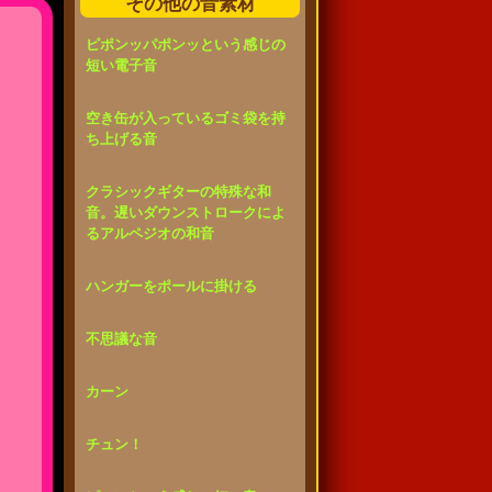
その他の音素材
ピポンッパポンッという感じの
短い電子音
空き缶が入っているゴミ袋を持
ち上げる音
クラシックギターの特殊な和
音。遅いダウンストロークによ
るアルペジオの和音
ハンガーをポールに掛ける
不思議な音
カーン
チュン！