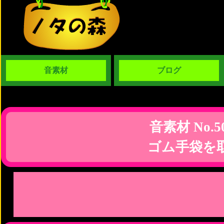
音素材
ブログ
音素材 No.5
ゴム手袋を