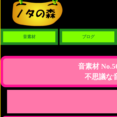
音素材
ブログ
音素材 No.5
不思議な