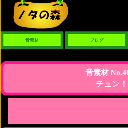
音素材
ブログ
音素材 No.4
チュン！