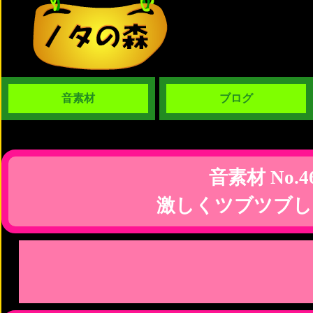
音素材
ブログ
音素材 No.4
激しくツブツブし