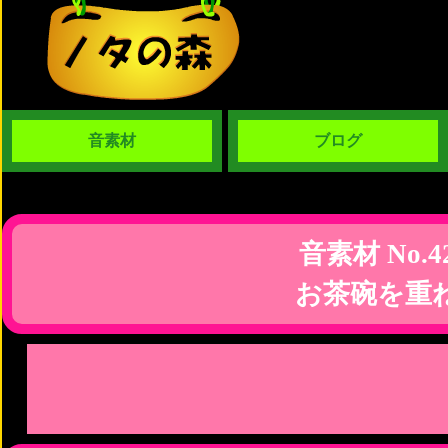
音素材
ブログ
音素材 No.4
お茶碗を重