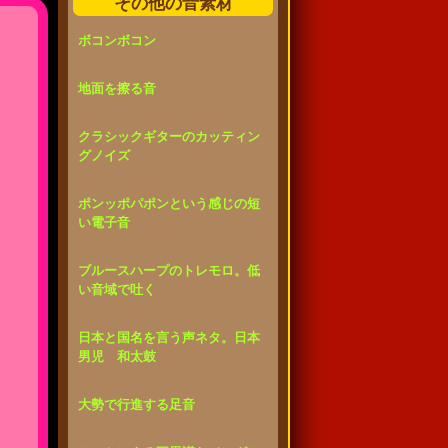
その他の音素材
ボコンボコン
地面を擦る音
クラシックギターのカッティン
グノイズ
ポンッポパポンという感じの短
い電子音
ブルースハープのトレモロ。低
い音域で吐く
日本と国名を言う声ネタ。日本
男児 和太鼓
大勢で行進する足音