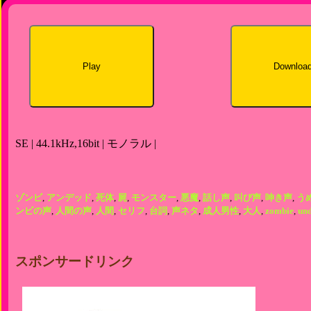
Play
Downloa
SE | 44.1kHz,16bit | モノラル |
ゾンビ
,
アンデッド
,
死体
,
屍
,
モンスター
,
悪魔
,
話し声
,
叫び声
,
呻き声
,
う
ンビの声
,
人間の声
,
人間
,
セリフ
,
台詞
,
声ネタ
,
成人男性
,
大人
,
zombie
,
un
スポンサードリンク