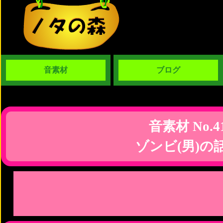
音素材
ブログ
音素材 No.4
ゾンビ(男)の