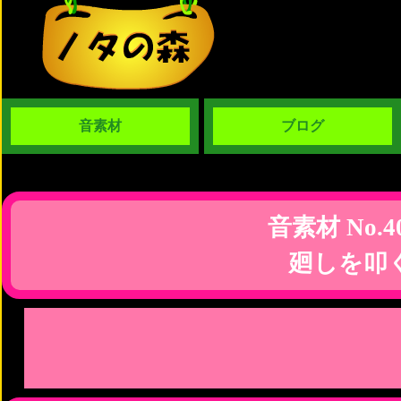
音素材
ブログ
音素材 No.4
廻しを叩