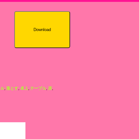
Download
シル
,
落とす
,
卓上
,
テーブル
,
床
,