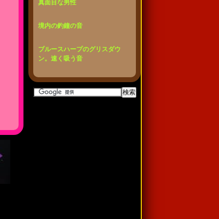
真面目な男性
境内の釣鐘の音
ブルースハープのグリスダウ
ン。速く吸う音