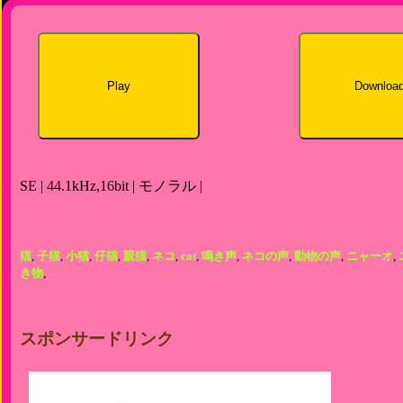
Play
Downloa
SE | 44.1kHz,16bit | モノラル |
猫
,
子猫
,
小猫
,
仔猫
,
親猫
,
ネコ
,
cat
,
鳴き声
,
ネコの声
,
動物の声
,
ニャーオ
,
き物
,
スポンサードリンク