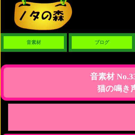
音素材
ブログ
音素材 No.3
猫の鳴き