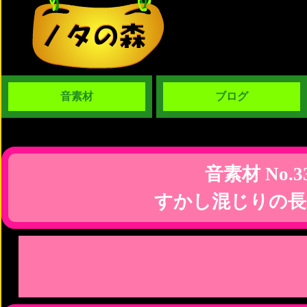
音素材
ブログ
音素材 No.3
すかし混じりの長