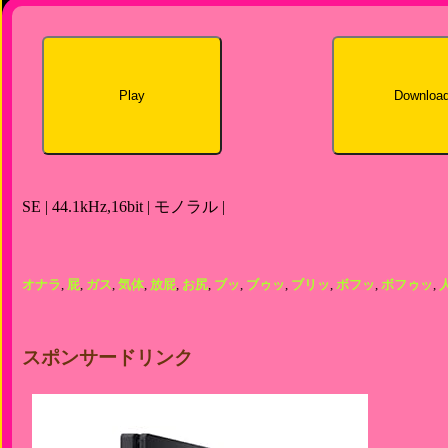
Play
Downloa
SE | 44.1kHz,16bit | モノラル |
オナラ
,
屁
,
ガス
,
気体
,
放屁
,
お尻
,
ブッ
,
ブゥッ
,
ブリッ
,
ボフッ
,
ボフゥッ
,
スポンサードリンク