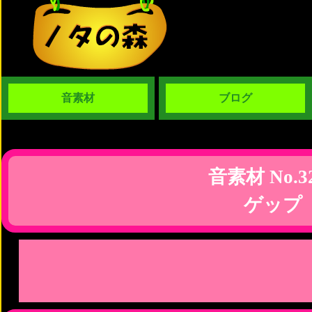
音素材
ブログ
音素材 No.3
ゲップ