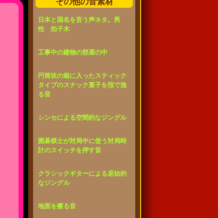
その他の音素材
日本と国名を言う声ネタ。男
性 拍子木
工事中の建物の部屋の中
円筒状の箱に入ったスティック
タイプのスナック菓子を指で漁
る音
シンセによる空間的なジングル
囲碁棋士が対局中に使う対局時
計のスイッチを押す音
クラシックギターによる原始的
なジングル
地面を擦る音