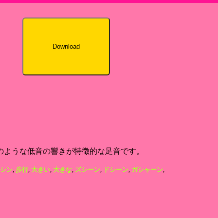
Download
のような低音の響きが特徴的な足音です。
シン
,
歩行
,
大きい
,
大きな
,
ズシーン
,
ドシーン
,
ガシャーン
,