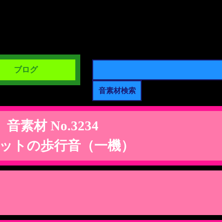
ブログ
音素材 No.3234
ットの歩行音（一機）