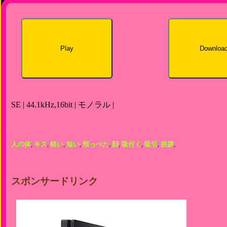
Play
Downloa
SE | 44.1kHz,16bit | モノラル |
人の体
,
キス
,
軽い
,
短い
,
頬っぺた
,
顔
,
吸付く
,
吸引
,
挨拶
,
スポンサードリンク