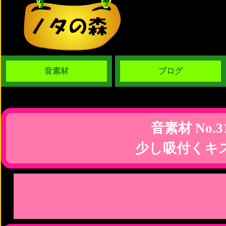
音素材
ブログ
音素材 No.3
少し吸付くキ