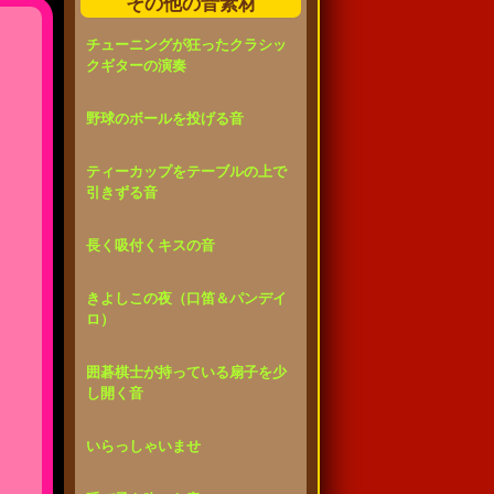
その他の音素材
チューニングが狂ったクラシッ
クギターの演奏
野球のボールを投げる音
ティーカップをテーブルの上で
引きずる音
長く吸付くキスの音
きよしこの夜（口笛＆パンデイ
ロ）
囲碁棋士が持っている扇子を少
し開く音
いらっしゃいませ