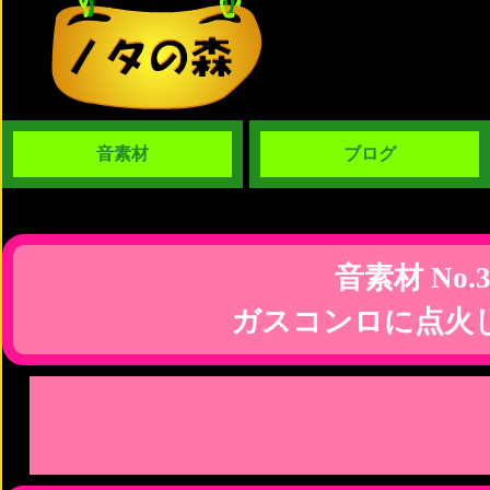
音素材
ブログ
音素材 No.3
ガスコンロに点火