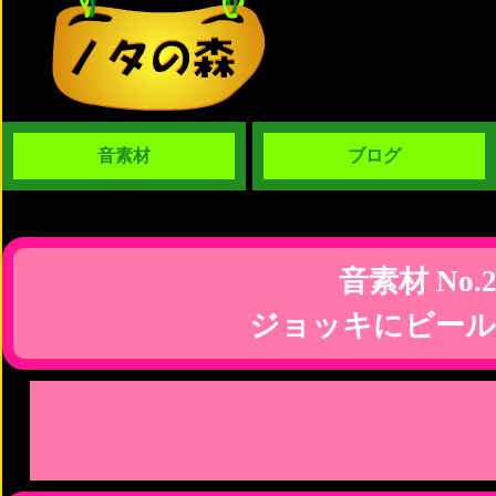
音素材
ブログ
音素材 No.2
ジョッキにビール