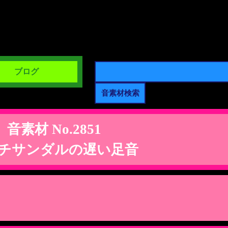
ブログ
音素材 No.2851
チサンダルの遅い足音