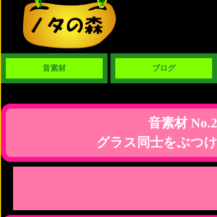
音素材
ブログ
音素材 No.2
グラス同士をぶつけ