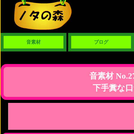
音素材
ブログ
音素材 No.2
下手糞な口