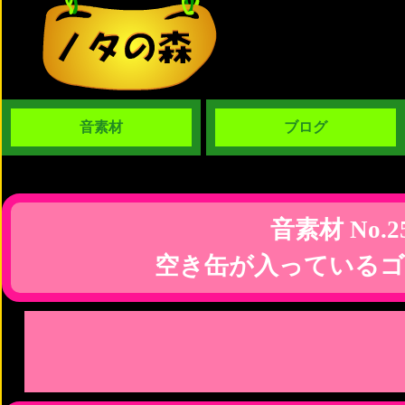
音素材
ブログ
音素材 No.2
空き缶が入っているゴ