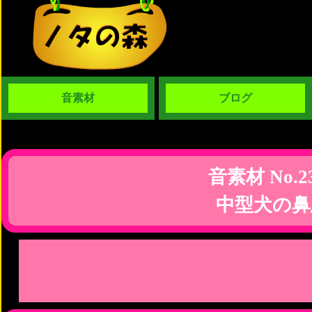
音素材
ブログ
音素材 No.2
中型犬の鼻