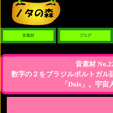
音素材
ブログ
音素材 No.2
数字の２をブラジルポルトガル
「Dois」。宇