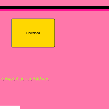
Download
フ
,
声ネタ
,
八
,
捌
,
８
,
8
,
宇宙人の声
,