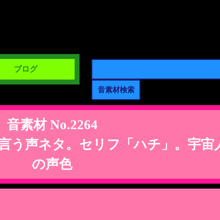
ブログ
音素材 No.2264
言う声ネタ。セリフ「ハチ」。宇宙
の声色