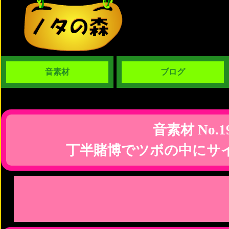
音素材
ブログ
音素材 No.1
丁半賭博でツボの中にサ