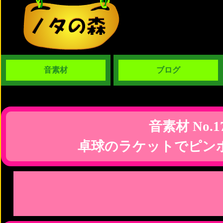
音素材
ブログ
音素材 No.1
卓球のラケットでピン