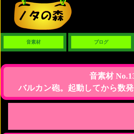
音素材
ブログ
音素材 No.1
バルカン砲。起動してから数発